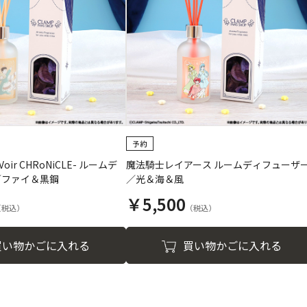
oir CHRoNiCLE- ルームデ
魔法騎士レイアース ルームディフューザ
／ファイ＆黒鋼
／光＆海＆風
￥5,500
買い物かごに入れる
買い物かごに入れる