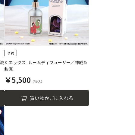
昴流
X-エックス- ルームディフューザー／神威＆
封真
￥5,500
買い物かごに入れる