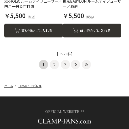
xxxHOLiC ルームディフューザー／
東京BABYLON ルームディフューザ
四月一日＆百目鬼
ー／昴流
￥5,500
￥5,500
買い物かごに入れる
買い物かごに入れる
[1～20件]
1
2
3
ホーム
>
日用品・アパレル
OFFICIAL WEBSITE