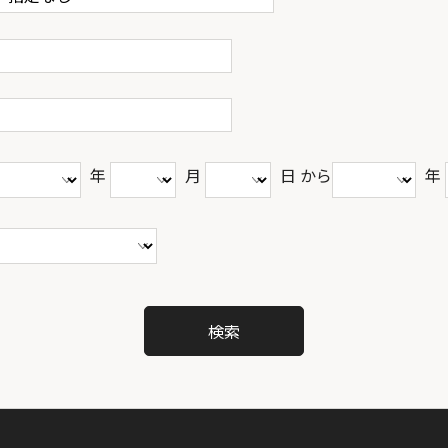
年
月
日 から
年