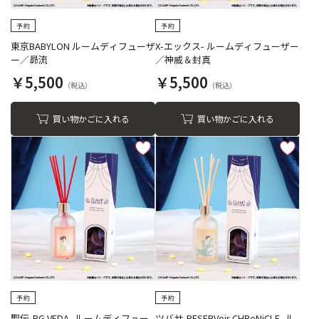
東京BABYLON ルームディフューザ
X-エックス- ルームディフューザー
ー／昴流
／神威＆封真
￥5,500
￥5,500
買い物かごに入れる
買い物かごに入れる
聖伝-RG VEDA- ルームディフュー
ツバサ-RESERVoir CHRoNiCLE- ル