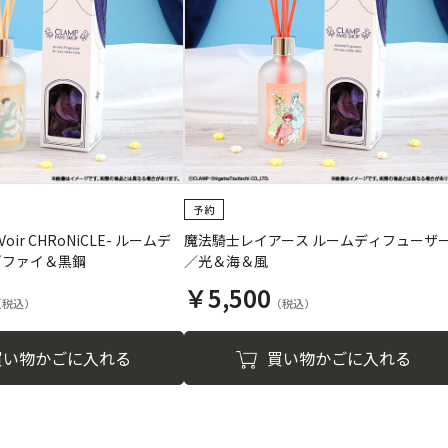
oir CHRoNiCLE- ルームデ
魔法騎士レイアース ルームディフューザ
／ファイ＆黒鋼
／光＆海＆風
￥5,500
買い物かごに入れる
買い物かごに入れる