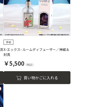
昴流
X-エックス- ルームディフューザー／神威＆
封真
￥5,500
買い物かごに入れる