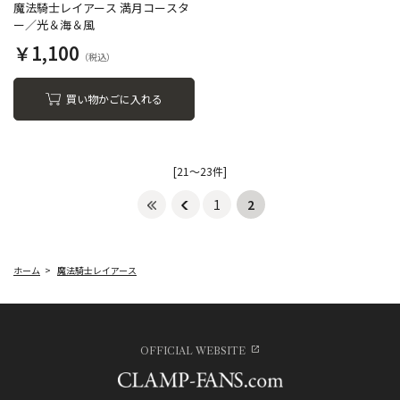
魔法騎士レイアース 満月コースタ
ー／光＆海＆風
￥1,100
買い物かごに入れる
[21～23件]
1
2
ホーム
>
魔法騎士レイアース
OFFICIAL WEBSITE