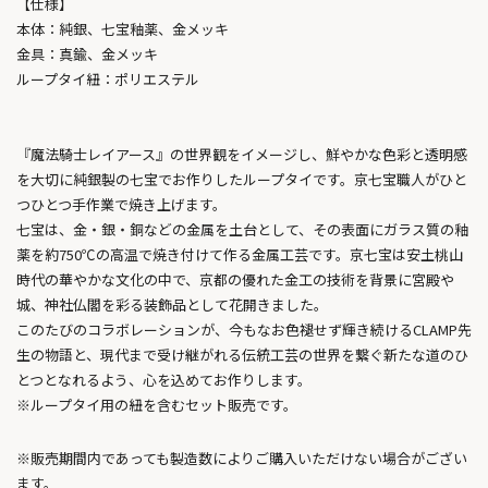
【仕様】
本体：純銀、七宝釉薬、金メッキ
金具：真鍮、金メッキ
ループタイ紐：ポリエステル
『魔法騎士レイアース』の世界観をイメージし、鮮やかな色彩と透明感
を大切に純銀製の七宝でお作りしたループタイです。京七宝職人がひと
つひとつ手作業で焼き上げます。
七宝は、金・銀・銅などの金属を土台として、その表面にガラス質の釉
薬を約750℃の高温で焼き付けて作る金属工芸です。京七宝は安土桃山
時代の華やかな文化の中で、京都の優れた金工の技術を背景に宮殿や
城、神社仏閣を彩る装飾品として花開きました。
このたびのコラボレーションが、今もなお色褪せず輝き続けるCLAMP先
生の物語と、現代まで受け継がれる伝統工芸の世界を繋ぐ新たな道のひ
とつとなれるよう、心を込めてお作りします。
※ループタイ用の紐を含むセット販売です。
※販売期間内であっても製造数によりご購入いただけない場合がござい
ます。