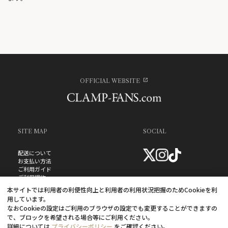
OFFICIAL WEBSITE
SITE MAP
SOCIAL
配送について
お支払い方法
ご利用ガイド
ご利用規約
お問い合わせ
本サイトでは利用者の利便性向上と利用者の利用状況把握のためCookieを利
プライバシーポリシー
用しています。
よくあるご質問
なおCookieの設定はご利用のブラウザの設定でも変更することができますの
特定商取引法に基づく表記
で、ブロックを希望される場合等にご利用ください。
詳細については
プライバシーポリシー
をご確認ください。