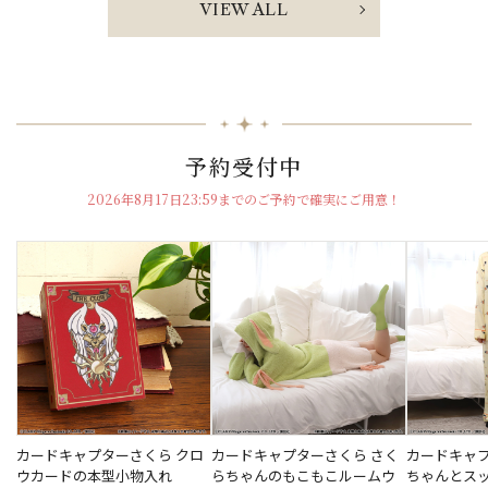
VIEW ALL
予約受付中
2026年8月17日23:59までのご予約で確実にご用意！
カードキャプターさくら クロ
カードキャプターさくら さく
カードキャプ
ウカードの本型小物入れ
らちゃんのもこもこルームウ
ちゃんとス