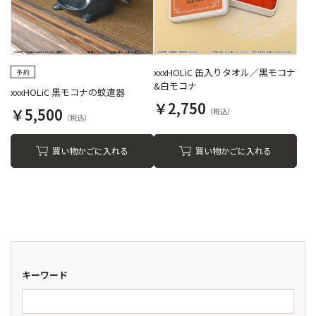
xxxHOLiC 缶入りタオル／黒モコナ
&白モコナ
xxxHOLiC 黒モコナの蚊遣器
￥2,750
￥5,500
買い物かごに入れる
買い物かごに入れる
キーワード