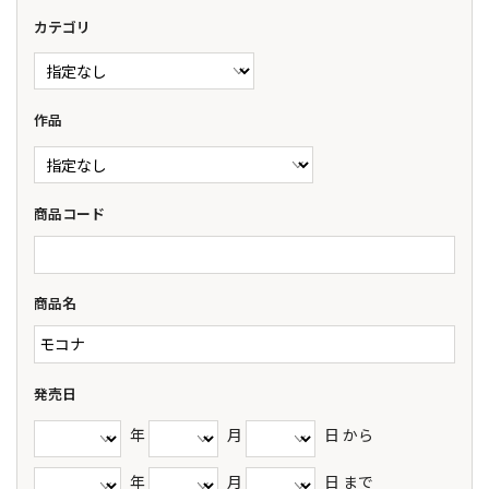
カテゴリ
商品コード
商品名
発売日
年
月
日 から
年
月
日 まで