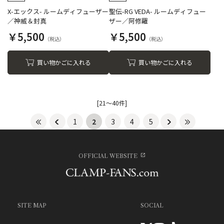
X-エックス- ルームディフューザー
聖伝-RG VEDA- ルームディフュー
／神威＆封真
ザー／阿修羅
￥5,500
￥5,500
買い物かごに入れる
買い物かごに入れる
[21～40件]
1
2
3
4
5
OFFICIAL WEBSITE
SITE MAP
SOCIAL