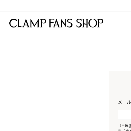
メール
（半角
※「.@